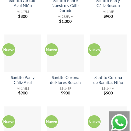
Santito Círculo
Santito Padre
Santito Pan y
Azul Niño
Nuestro y Cáliz
Cáliz Rosado
Dorado
M-147M
M-146F
$
800
$
900
M-252FyM
$
1,000
Nuevo
Nuevo
Nuevo
Santito Pan y
Santito Corona
Santito Corona
Cáliz Azul
de Flores Rosada
de Ramitas Niño
M-146M
M-145F
M-144M
$
900
$
900
$
900
Nuevo
Nuevo
Nuevo