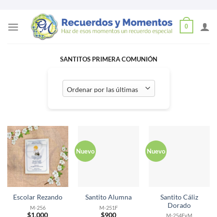
Skip
0
to
content
SANTITOS PRIMERA COMUNIÓN
Nuevo
Nuevo
Santito Cáliz
Escolar Rezando
Santito Alumna
Dorado
M-256
M-251F
$
1,000
$
900
M-254FyM