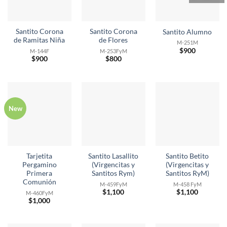
Santito Corona
Santito Corona
Santito Alumno
de Ramitas Niña
de Flores
M-251M
$
900
M-144F
M-253FyM
$
900
$
800
New
Tarjetita
Santito Lasallito
Santito Betito
Pergamino
(Virgencitas y
(Virgencitas y
Primera
Santitos Rym)
Santitos RyM)
Comunión
M-459FyM
M-458 FyM
$
1,100
$
1,100
M-460FyM
$
1,000