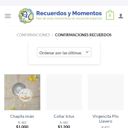
Skip
0
to
content
CONFIRMACIONES
/
CONFIRMACIONES RECUERDOS
Virgencita Plis
Chapita imán
Collar Ictus
Llavero
R-483
R-485
$
1,000
$
1,200
R-451