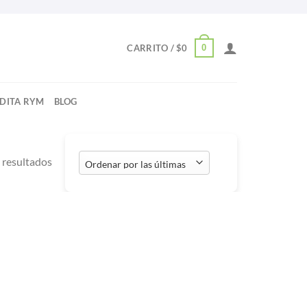
0
CARRITO /
$
0
NDITA RYM
BLOG
Ordenado
 resultados
por
los
últimos