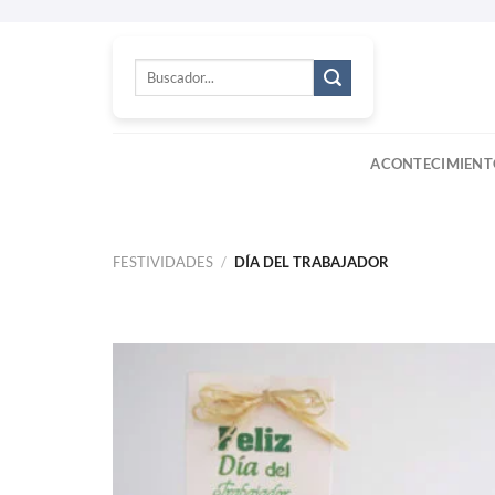
Skip
to
Buscar
content
por:
ACONTECIMIENT
FESTIVIDADES
/
DÍA DEL TRABAJADOR