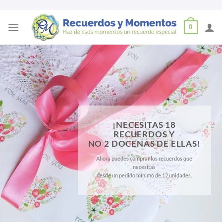
Skip
0
to
content
¡NECESITAS 18
RECUERDOS Y
NO 2 DOCENAS DE ELLAS!
Ahora puedes comprar los recuerdos que
necesitas
desde un pedido mínimo de 12 unidades.