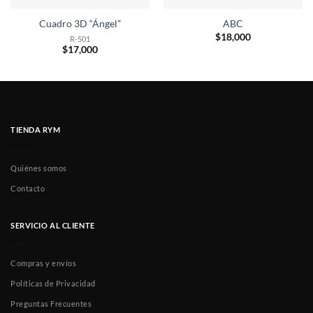
Cuadro 3D “Ángel”
ABC
$
18,000
R-501
$
17,000
TIENDA RYM
Quiénes somos
Contacto
SERVICIO AL CLIENTE
Compras y envíos
Políticas de Privacidad
Preguntas Frecuentes