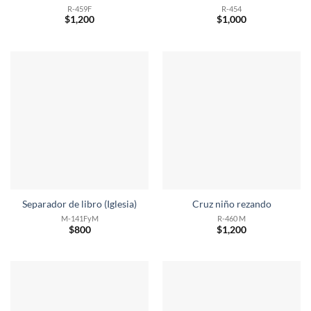
R-459F
R-454
$
1,200
$
1,000
Separador de libro (Iglesia)
Cruz niño rezando
M-141FyM
R-460 M
$
800
$
1,200