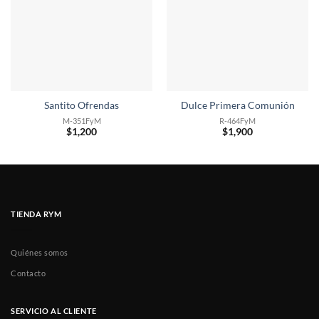
Santito Ofrendas
Dulce Primera Comunión
M-351FyM
R-464FyM
$
1,200
$
1,900
TIENDA RYM
Quiénes somos
Contacto
SERVICIO AL CLIENTE