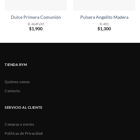
Dulce Primera Comunión
Pulsera Angelito Madera
R-464FyM
R-481
$
1,900
$
1,300
TIENDA RYM
Quiénes somos
Contacto
SERVICIO AL CLIENTE
Compras y envíos
Políticas de Privacidad