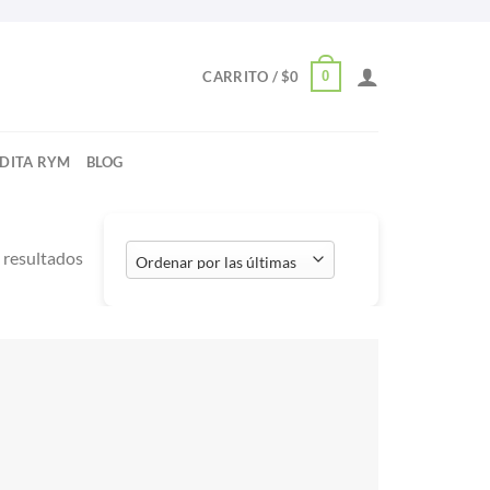
0
CARRITO /
$
0
NDITA RYM
BLOG
Ordenado
 resultados
por
los
últimos