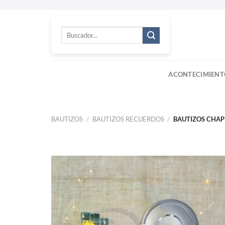
Skip
to
Buscar
content
por:
ACONTECIMIENT
BAUTIZOS
/
BAUTIZOS RECUERDOS
/
BAUTIZOS CHAP