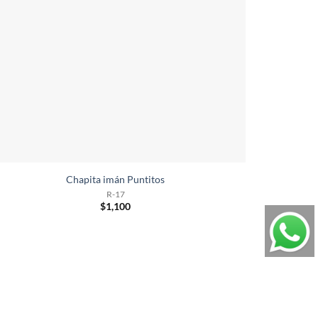
Chapita imán Puntitos
R-17
$
1,100