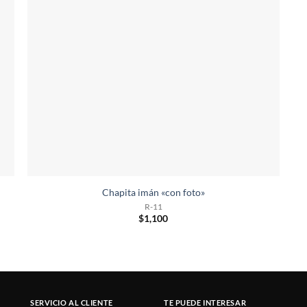
Chapita imán «con foto»
R-11
$
1,100
SERVICIO AL CLIENTE
TE PUEDE INTERESAR