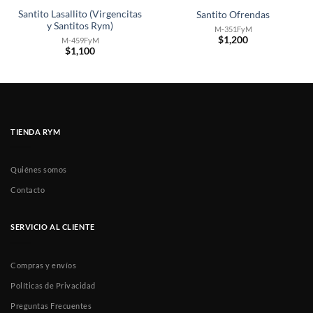
Santito Lasallito (Virgencitas
Santito Ofrendas
y Santitos Rym)
M-351FyM
$
1,200
M-459FyM
$
1,100
TIENDA RYM
Quiénes somos
Contacto
SERVICIO AL CLIENTE
Compras y envíos
Políticas de Privacidad
Preguntas Frecuentes