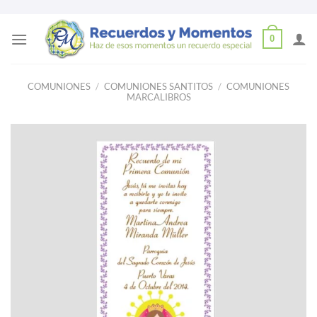
Skip
0
to
content
COMUNIONES
/
COMUNIONES SANTITOS
/
COMUNIONES
MARCALIBROS