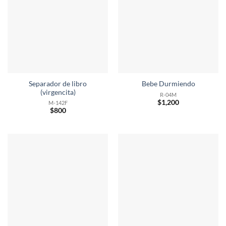
Separador de libro
Bebe Durmiendo
(virgencita)
R-04M
$
1,200
M-142F
$
800