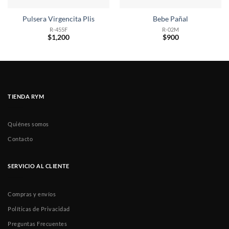
Pulsera Virgencita Plis
Bebe Pañal
R-455F
R-02M
$
1,200
$
900
TIENDA RYM
Quiénes somos
Contacto
SERVICIO AL CLIENTE
Compras y envíos
Políticas de Privacidad
Preguntas Frecuentes