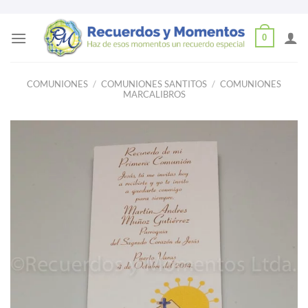
Skip
0
to
content
COMUNIONES
/
COMUNIONES SANTITOS
/
COMUNIONES
MARCALIBROS