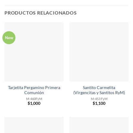
PRODUCTOS RELACIONADOS
New
Tarjetita Pergamino Primera
Santito Carmelita
Comunión
(Virgencitas y Santitos RyM)
M-460FyM
M-453 FyM
$
1,000
$
1,100