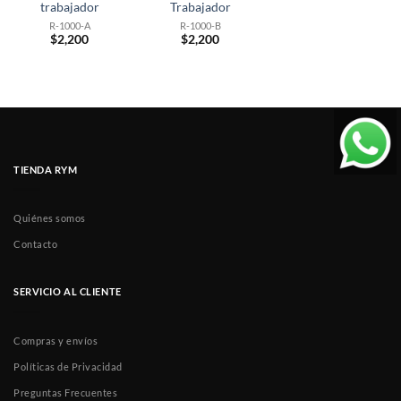
trabajador
Trabajador
R-1000-A
R-1000-B
$
2,200
$
2,200
TIENDA RYM
Quiénes somos
Contacto
SERVICIO AL CLIENTE
Compras y envíos
Políticas de Privacidad
Preguntas Frecuentes