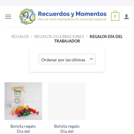
Skip
0
to
content
REGALOS
/
REGALOS CELEBRACIONES
/
REGALOS DÍA DEL
TRABAJADOR
Bolsita regalo
Bolsita regalo
Dia del
Dia del