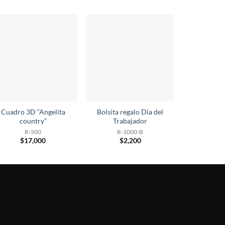
Cuadro 3D “Angelita
Bolsita regalo Dia del
country”
Trabajador
R-500
R-1000-B
$
17,000
$
2,200