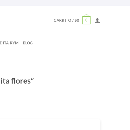
0
CARRITO /
$
0
NDITA RYM
BLOG
ta flores”
antidad