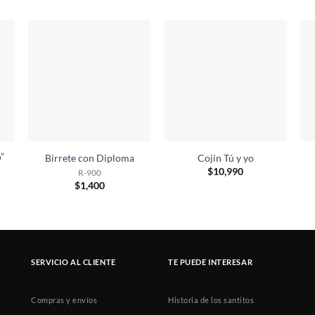
”
Birrete con Diploma
Cojin Tú y yo
$
10,990
R-900
$
1,400
SERVICIO AL CLIENTE
TE PUEDE INTERESAR
Compras y envíos
Historia de los santitos