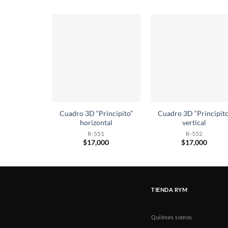
Cuadro 3D “Principito”
Cuadro 3D “Principito
horizontal
vertical
R-551
R-552
$
17,000
$
17,000
TIENDA RYM
Quiénes somos