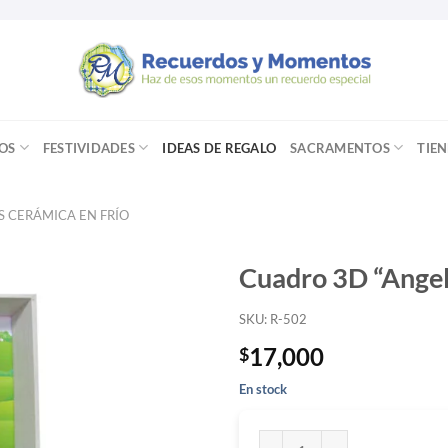
OS
FESTIVIDADES
IDEAS DE REGALO
SACRAMENTOS
TIE
S CERÁMICA EN FRÍO
Cuadro 3D “Angeli
SKU: R-502
17,000
$
En stock
Cuadro 3D "Angelita flores" c