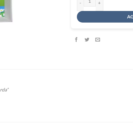
AG
arda”