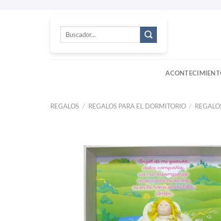
Skip
to
Buscar
content
por:
ACONTECIMIENT
REGALOS
/
REGALOS PARA EL DORMITORIO
/
REGALO