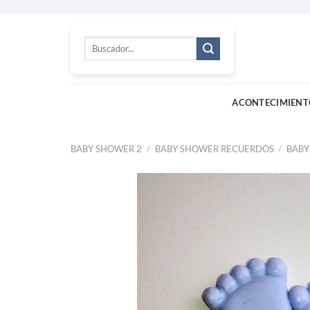
Skip
to
Buscar
content
por:
ACONTECIMIENT
BABY SHOWER 2
/
BABY SHOWER RECUERDOS
/
BABY