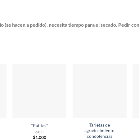
o (se hacen a pedido), necesita tiempo para el secado. Pedir con
Tarjetas de
“Patitas”
agradecimiento
R-05F
condolencias
$
1,000