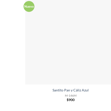
Nuevo
Santito Pan y Cáliz Azul
M-146M
$
900