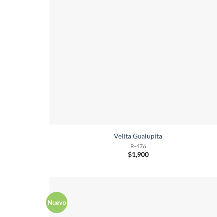
Velita Gualupita
R-476
$
1,900
Nuevo