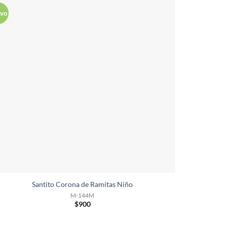
vo
Santito Corona de Ramitas Niño
M-144M
$
900