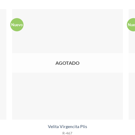
Nuevo
Nue
AGOTADO
Velita Virgencita Plis
R-467