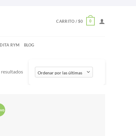
0
CARRITO /
$
0
NDITA RYM
BLOG
Ordenado
resultados
por
los
últimos
vo