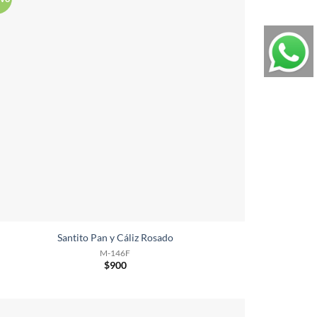
Santito Pan y Cáliz Rosado
M-146F
$
900