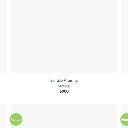
Santito Alumna
M-251F
$
900
Nuevo
Nue