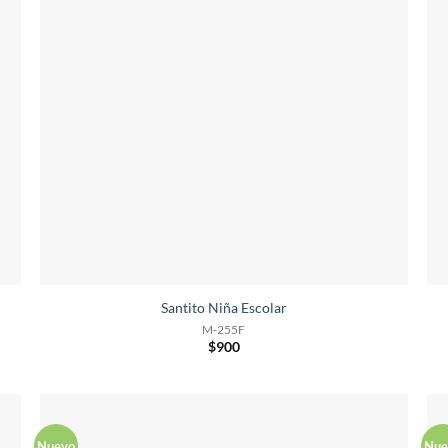
Santito Niña Escolar
M-255F
$
900
Nuevo
Nue