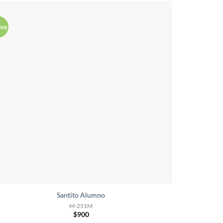
vo
Santito Alumno
M-251M
$
900