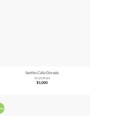
Santito Cáliz Dorado
M-254FyM
$
1,000
vo