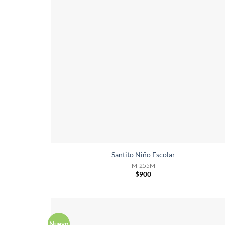
Santito Niño Escolar
M-255M
$
900
Nuevo