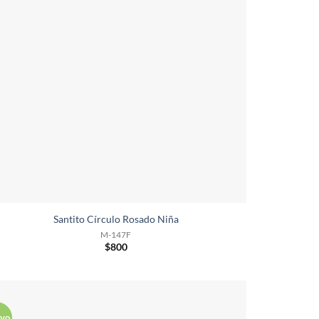
Santito Círculo Rosado Niña
M-147F
$
800
vo