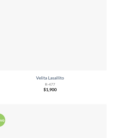
Velita Lasallito
R-477
$
1,900
vo