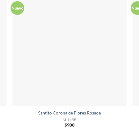
Nuevo
Nue
Santito Corona de Flores Rosada
M-145F
$
900