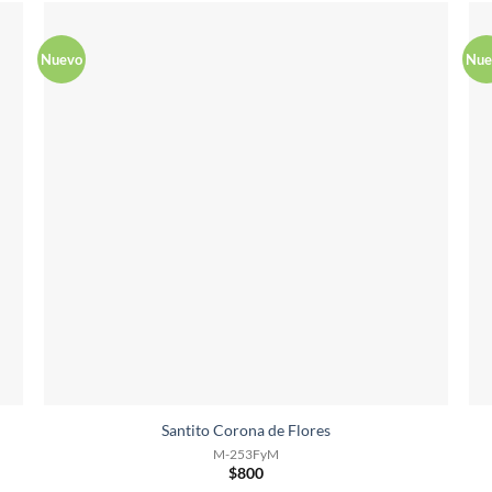
Nuevo
Nue
Santito Corona de Flores
M-253FyM
$
800