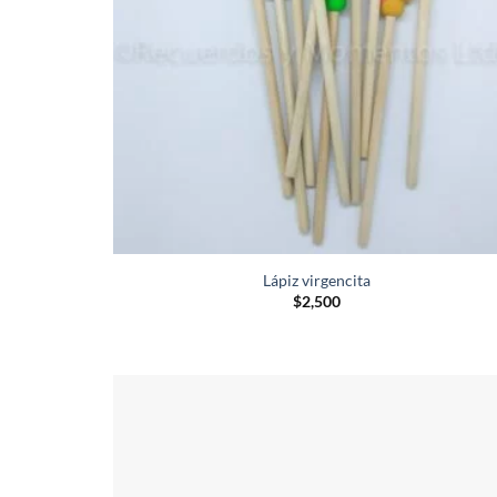
Lápiz virgencita
$
2,500