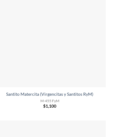
Santito Matercita (Virgencitas y Santitos RyM)
M-455 FyM
$
1,100