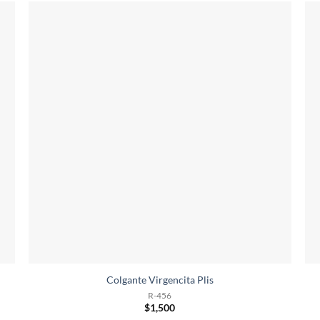
Colgante Virgencita Plis
R-456
$
1,500