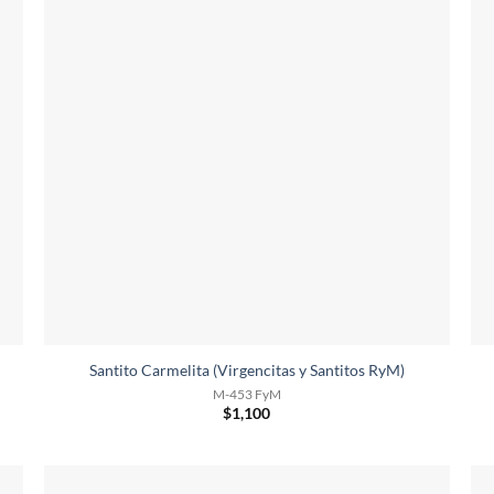
Santito Carmelita (Virgencitas y Santitos RyM)
M-453 FyM
$
1,100