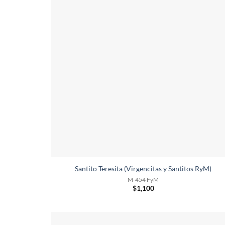
Santito Teresita (Virgencitas y Santitos RyM)
M-454 FyM
$
1,100