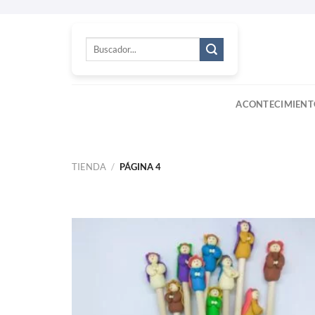
Skip
to
Buscar
content
por:
ACONTECIMIENT
TIENDA
/
PÁGINA 4