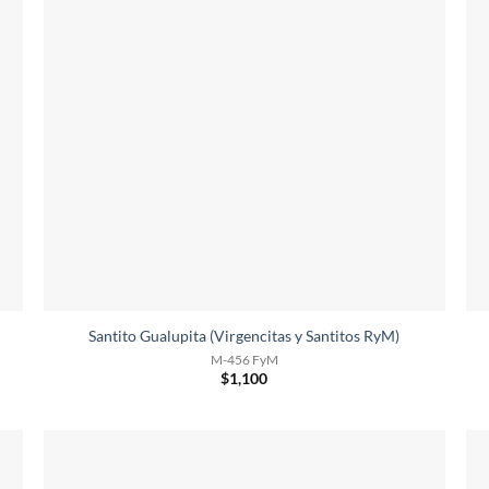
Santito Gualupita (Virgencitas y Santitos RyM)
M-456 FyM
$
1,100