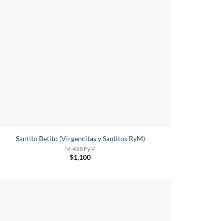
Santito Betito (Virgencitas y Santitos RyM)
M-458 FyM
$
1,100