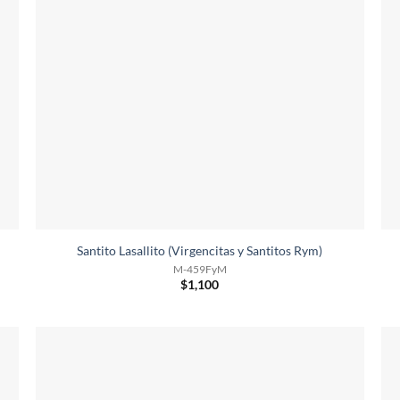
Santito Lasallito (Virgencitas y Santitos Rym)
M-459FyM
$
1,100