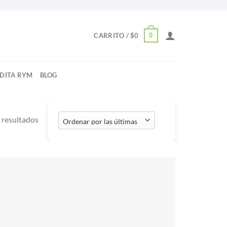
0
CARRITO /
$
0
NDITA RYM
BLOG
Ordenado
resultados
por
los
últimos