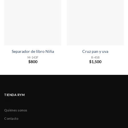
Separador de libro Niña
Cruz pan y uva
M-143F
R-458
$
800
$
1,500
TIENDA RYM
Quiénes somos
Contacto