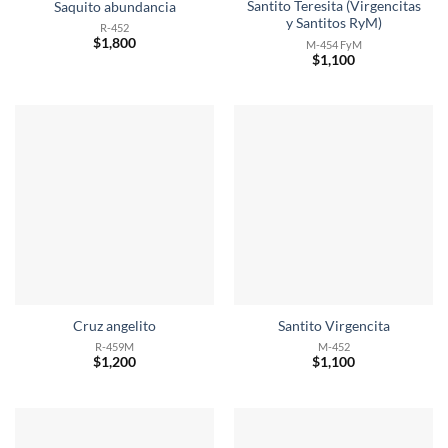
Santito Teresita (Virgencitas
Saquito abundancia
y Santitos RyM)
R-452
$
1,800
M-454 FyM
$
1,100
Cruz angelito
Santito Virgencita
R-459M
M-452
$
1,200
$
1,100